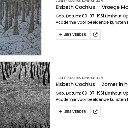
ELSBETH COCHIUS
,
KUNSTUITLEEN
Elsbeth Cochius – Vroege M
Geb. Datum: 09-07-1951 Lieshout Op
Academie voor beeldende kunsten
Richting: Monumentale vormgeving/
keramiek Aangesloten bij BBK en
LEES VERDER
VOG
www.elsbethcochius.com/
ELSBETH COCHIUS
,
KUNSTUITLEEN
Elsbeth Cochius – Zomer in h
Geb. Datum: 09-07-1951 Lieshout Op
Academie voor beeldende kunsten
Richting: Monumentale vormgeving/
keramiek Aangesloten bij BBK en
LEES VERDER
VOG
www.elsbethcochius.com/