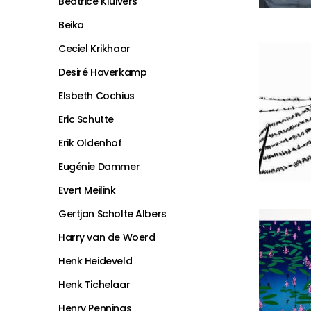
Beatrice Kluivers
Beika
Ceciel Krikhaar
Desiré Haverkamp
Elsbeth Cochius
Eric Schutte
Erik Oldenhof
Eugénie Dammer
Evert Meilink
Gertjan Scholte Albers
Harry van de Woerd
Henk Heideveld
Henk Tichelaar
Henry Pennings