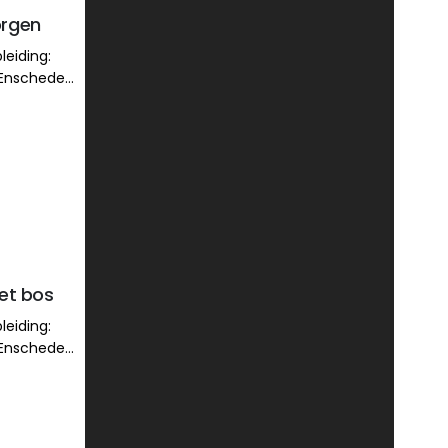
orgen
leiding:
 Enschede
 grafiek/
et bos
leiding:
 Enschede
 grafiek/