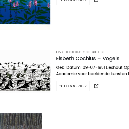
ELSBETH COCHIUS
,
KUNSTUITLEEN
Elsbeth Cochius – Vogels
Geb. Datum: 09-07-1951 Lieshout Op
Academie voor beeldende kunsten
Richting: Monumentale vormgeving/
keramiek Aangesloten bij BBK en V
LEES VERDER
www.elsbethcochius.com/