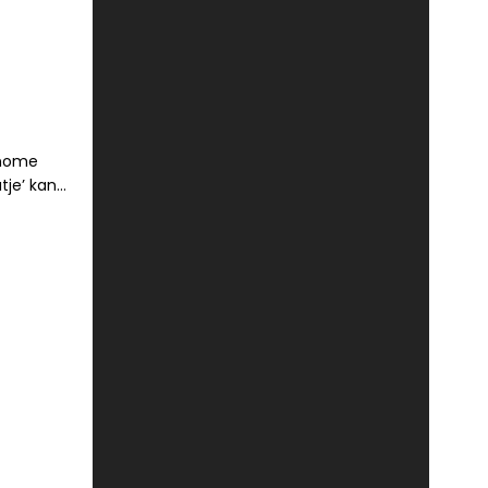
onome
tje’ kan
ij zoekt
t diepte