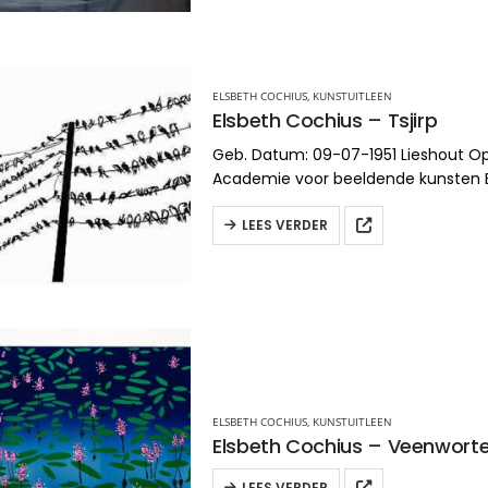
ELSBETH COCHIUS
,
KUNSTUITLEEN
Elsbeth Cochius – Tsjirp
Geb. Datum: 09-07-1951 Lieshout Op
Academie voor beeldende kunsten
Richting: Monumentale vormgeving/
keramiek Aangesloten bij BBK en
LEES VERDER
VOG
www.elsbethcochius.com/
ELSBETH COCHIUS
,
KUNSTUITLEEN
Elsbeth Cochius – Veenworte
LEES VERDER