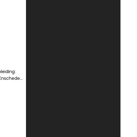
leiding:
 Enschede
 grafiek/
OG