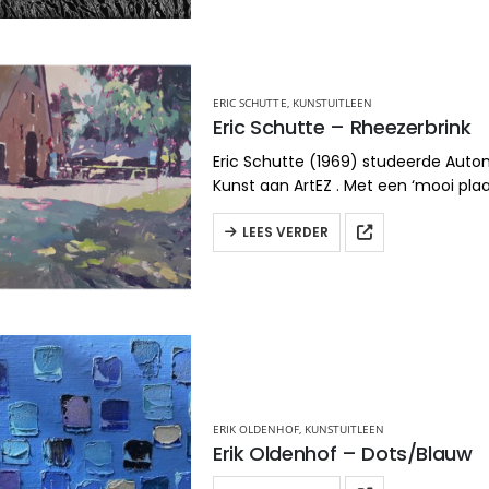
ERIC SCHUTTE
,
KUNSTUITLEEN
Eric Schutte – Rheezerbrink
Eric Schutte (1969) studeerde Aut
Kunst aan ArtEZ . Met een ‘mooi plaa
deze kunstenaar uit Ommen niets. H
naar een beeld in het landschap me
LEES VERDER
en…
ERIK OLDENHOF
,
KUNSTUITLEEN
Erik Oldenhof – Dots/Blauw