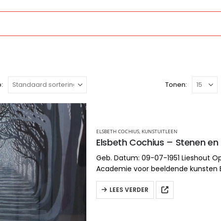
:
Tonen:
ELSBETH COCHIUS
,
KUNSTUITLEEN
Geb. Datum: 09-07-1951 Lieshout Op
Academie voor beeldende kunsten
Richting: Monumentale vormgeving/
keramiek Aangesloten bij BBK en
LEES VERDER
VOG
www.elsbethcochius.com/