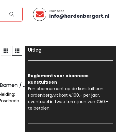
Contact
info@hardenbergart.nl
Uitleg
Reglement voor abonnees
kunstuitleen
Elsbeth Cochius – Stenen en Bomen / Zweden
Een abonnement op de kunstuitleen
leiding:
HardenbergArt kost €100.- per jaar,
 Enschede
eventueel in twee termijnen van €50.-
 grafiek/
te betalen.