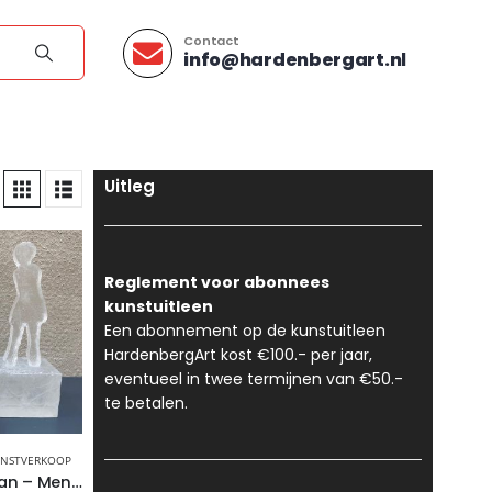
Contact
info@hardenbergart.nl
Uitleg
Reglement voor abonnees
kunstuitleen
Een abonnement op de kunstuitleen
HardenbergArt kost €100.- per jaar,
eventueel in twee termijnen van €50.-
te betalen.
NSTVERKOOP
Adrie Arendsman – Mensfiguur, kristalglas