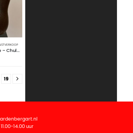
NSTVERKOOP
Angelo Moyano – Chula, brons
19
ardenbergart.nl
11.00-14.00 uur