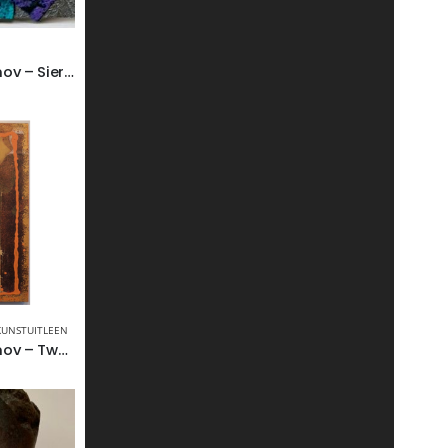
Andrej Andruchov – Sieraad
KUNSTUITLEEN
Andrej Andruchov – Twee Heiligen