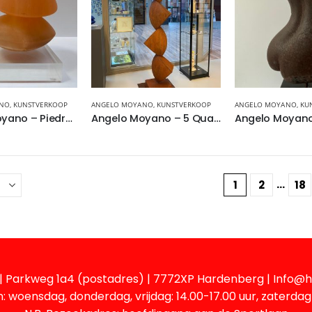
ANO
,
KUNSTVERKOOP
ANGELO MOYANO
,
KUNSTVERKOOP
ANGELO MOYANO
,
KU
Angelo Moyano – Piedras
Angelo Moyano – 5 Quatros
…
1
2
18
| Parkweg 1a4 (postadres) | 7772XP Hardenberg | Info@h
: woensdag, donderdag, vrijdag: 14.00-17.00 uur, zaterdag 