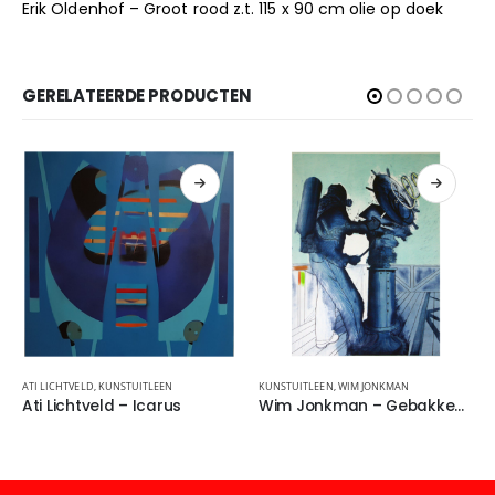
Erik Oldenhof – Groot rood z.t. 115 x 90 cm olie op doek
GERELATEERDE PRODUCTEN
ATI LICHTVELD
,
KUNSTUITLEEN
KUNSTUITLEEN
,
WIM JONKMAN
Ati Lichtveld – Icarus
Wim Jonkman – Gebakken Lucht