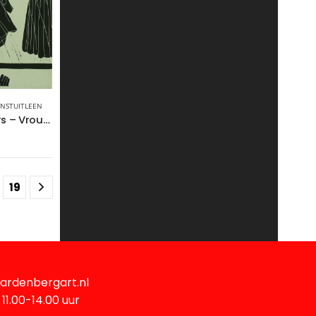
NSTUITLEEN
Beatrice Kluivers – Vrouw kijkt overhemd na
19
ardenbergart.nl
11.00-14.00 uur