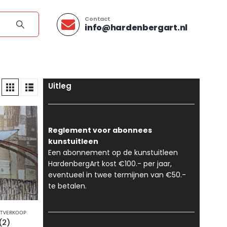
Contact
info@hardenbergart.nl
Uitleg
Reglement voor abonnees
kunstuitleen
Een abonnement op de kunstuitleen
HardenbergArt kost €100.- per jaar,
eventueel in twee termijnen van €50.-
te betalen.
TVERKOOP
(2)