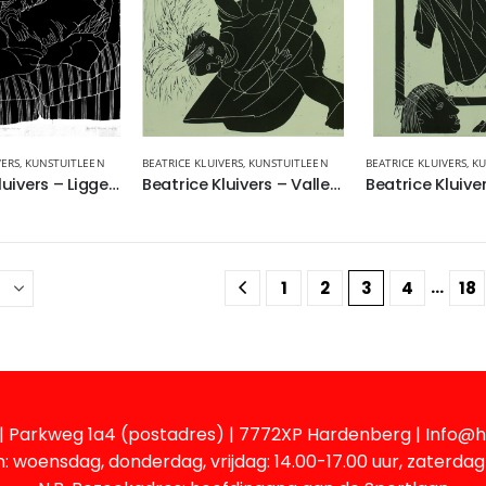
VERS
,
KUNSTUITLEEN
BEATRICE KLUIVERS
,
KUNSTUITLEEN
BEATRICE KLUIVERS
,
KU
Beatrice Kluivers – Liggende Figuur
Beatrice Kluivers – Vallende pop
…
1
2
3
4
18
| Parkweg 1a4 (postadres) | 7772XP Hardenberg | Info@h
: woensdag, donderdag, vrijdag: 14.00-17.00 uur, zaterdag 