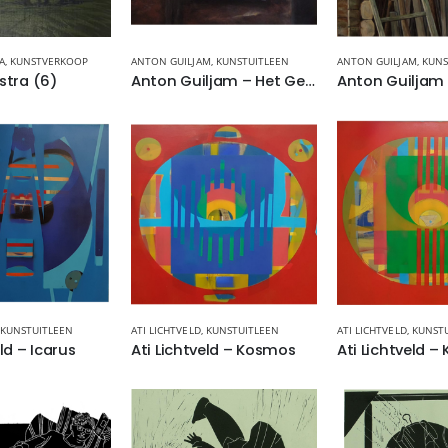
A
,
KUNSTVERKOOP
ANTON GUILJAM
,
KUNSTUITLEEN
ANTON GUILJAM
,
KUNS
stra (6)
Anton Guiljam – Het Gesprek
KUNSTUITLEEN
ATI LICHTVELD
,
KUNSTUITLEEN
ATI LICHTVELD
,
KUNST
eld – Icarus
Ati Lichtveld – Kosmos
Ati Lichtveld –