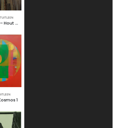
TUITLEEN
Anton Guiljam – Hout moet
UITLEEN
 Kosmos 1