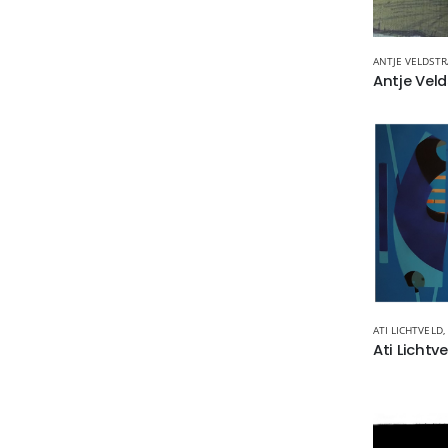
ANTJE VELDSTR
Antje Veld
ATI LICHTVELD
,
Ati Lichtv