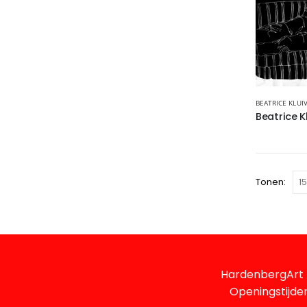
BEATRICE KLUI
Tonen:
HardenbergArt 
Openingstijden