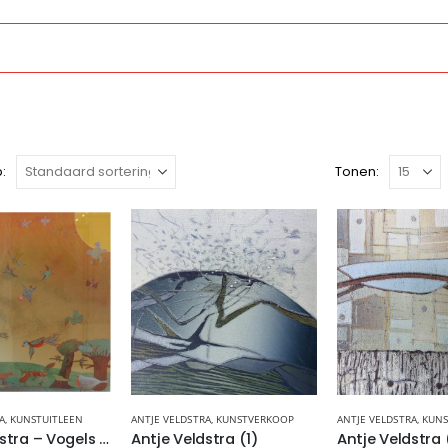
:
Tonen:
A
,
KUNSTUITLEEN
ANTJE VELDSTRA
,
KUNSTVERKOOP
ANTJE VELDSTRA
,
KUNS
Antje Veldstra – Vogels in het bos
Antje Veldstra (1)
Antje Veldstra 