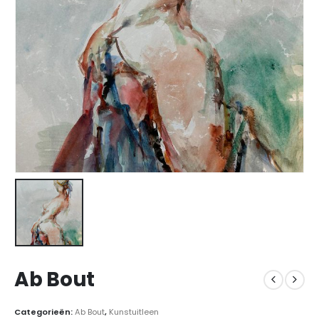
Ab Bout
Categorieën:
Ab Bout
,
Kunstuitleen