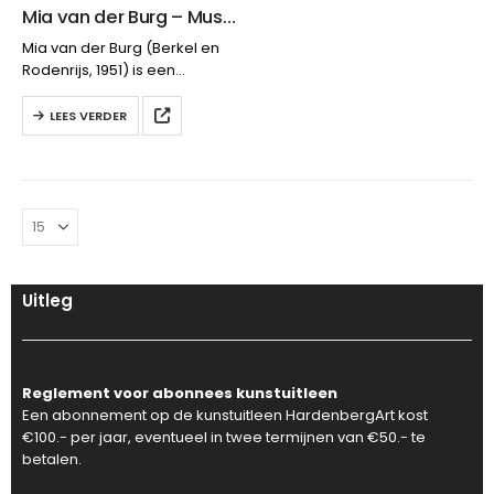
Mia van der Burg – Mussen in boom
Mia van der Burg (Berkel en
Rodenrijs, 1951) is een
veelzijdig kunstenaar. Zij
maakt fotowerken,
LEES VERDER
tekeningen, assemblages,
collages, installaties en
beelden. Zij werkt in opdracht
en neemt deel aan
projecten…
Uitleg
Reglement voor abonnees kunstuitleen
Een abonnement op de kunstuitleen HardenbergArt kost
€100.- per jaar, eventueel in twee termijnen van €50.- te
betalen.