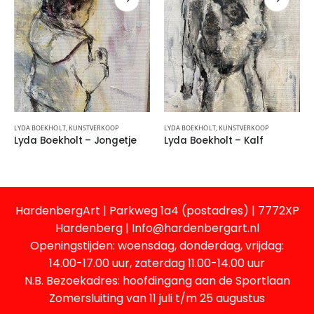
LYDA BOEKHOLT, KUNSTVERKOOP
LYDA BOEKHOLT, KUNSTVERKOOP
Lyda Boekholt – Jongetje
Lyda Boekholt – Kalf
HardenbergArt | Parkweg 1a4 (postadres) | 7772XP
Hardenberg | Info@hardenbergart.nl
Openingstijden: woensdag, donderdag, vrijdag:
14.00-17.00 uur, zaterdag 11.00-14.00 uur
N.B. Bezoekadres: hoofdingang aan de Sportlaan
Zomersluiting van 11 juli t/m 25 augustus