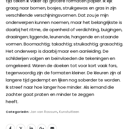
tijd teken ik vaker op grotere formaten papier. Ik kijk
graag naar bomen, bosjes, struikgewas en gras in zijn
verschillende verschijningsvormen. Dat zou je mijn
onderwerpen kunnen noemen, maar het belangrijkste is
daarbij het ritme, de openheid of verdichting, buigingen,
draaiingen; liggende, leunende, hangende en staande
vormen. Boomachtig; takachtig; struikachtig; grasachtig.
Het onderwerp is daarbij maar een aanleiding. De
schilderijen volgen en beïnvloeden de tekeningen en
omgekeerd. Waren de doeken tot voor kort vaak fors,
tegenwoordig zijn de formaten kleiner. De kleuren zijn al
langere tijd gedempt en lijken nog soberder te worden.
Ik streef naar hoe langer hoe minder. Als iemand die
zachter gaat praten en minder te zeggen
heeft.
www.janvanrossum.com
Categorieën:
Jan van Rossum
,
Kunstuitleen