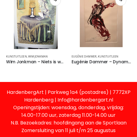
KUNSTUITLEEN
,
WIM JONKMAN
EUGÉNIE DAMMER
,
KUNSTUITLEEN
Wim Jonkman – Niets is wat het lijkt
Eugénie Dammer – Dynamic
HardenbergArt | Parkweg 1a4 (postadres) | 7772XP
Hardenberg | Info@hardenbergart.nl
Openingstijden: woensdag, donderdag, vrijdag:
14.00-17.00 uur, zaterdag 11.00-14.00 uur
N.B. Bezoekadres: hoofdingang aan de Sportlaan
Zomersluiting van 11 juli t/m 25 augustus