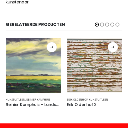
kunstenaar.
www.henkheideveld.nl/index.html
GERELATEERDE PRODUCTEN
KUNSTUITLEEN
,
REINIER KAMPHUIS
ERIK OLDENHOF
,
KUNSTUITLEEN
Reinier Kamphuis – Landschap Noord-Holland
Erik Oldenhof 2