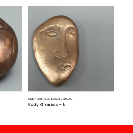
EDDY GHERESS
,
KUNSTVERKOOP
HARMA C
Eddy Gheress – 5
Harma