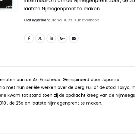
Intermedi-Art om de Nijmegenprent 2018 , de 2
laatste Nijmegenprent te maken.
www.dianahuijt
Categorieën:
Diana Huijts
,
Kunstverkoop
genoten aan de Aki Enschede. Geïnspireerd door Japanse
shio met hun seriële werken over de berg Fuji of de stad Tokyo,
rie kwam tot stand toen zij de opdracht kreeg van de Nijmeegs
018 , de 25e en laatste Nijmegenprent te maken.
www.dianahuijt