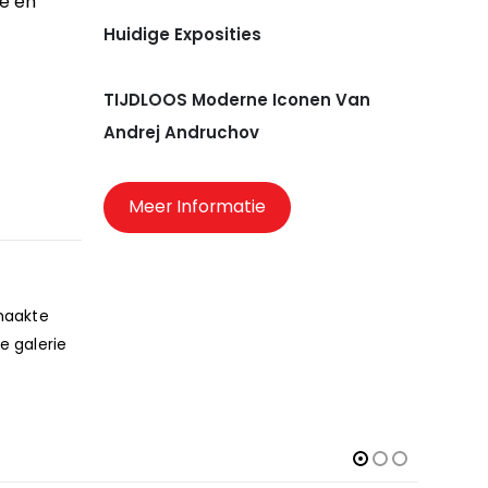
5e en
s.nl
Huidige Exposities
TIJDLOOS Moderne Iconen Van
Andrej Andruchov
Meer Informatie
 maakte
e galerie
s.nl