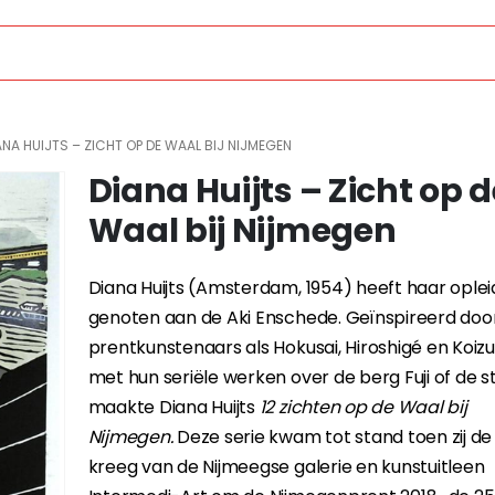
ANA HUIJTS – ZICHT OP DE WAAL BIJ NIJMEGEN
Diana Huijts – Zicht op d
Waal bij Nijmegen
Diana Huijts (Amsterdam, 1954) heeft haar oplei
genoten aan de Aki Enschede. Geïnspireerd do
prentkunstenaars als Hokusai, Hiroshigé en Koizu
met hun seriële werken over de berg Fuji of de s
maakte Diana Huijts
12 zichten op de Waal bij
Nijmegen.
Deze serie kwam tot stand toen zij d
kreeg van de Nijmeegse galerie en kunstuitleen