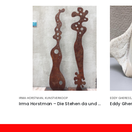
IRMA HORSTMAN
,
KUNSTVERKOOP
EDDY GHERESS
Irma Horstman – Die Stehen da und Warten nur
Eddy Gher