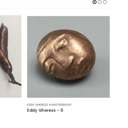
EDDY GHERESS
,
KUNSTVERKOOP
ANTJE V
Eddy Gheress – 6
Antje