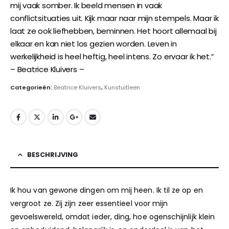
mij vaak somber. Ik beeld mensen in vaak
conflictsituaties uit. Kijk maar naar mijn stempels. Maar ik
laat ze ook liefhebben, beminnen. Het hoort allemaal bij
elkaar en kan niet los gezien worden. Leven in
werkelijkheid is heel heftig, heel intens. Zo ervaar ik het.”
– Beatrice Kluivers –
www.eidenai.nl
Categorieën:
Beatrice Kluivers
,
Kunstuitleen
BESCHRIJVING
Ik hou van gewone dingen om mij heen. Ik til ze op en
vergroot ze. Zij zijn zeer essentieel voor mijn
gevoelswereld, omdat ieder, ding, hoe ogenschijnlijk klein